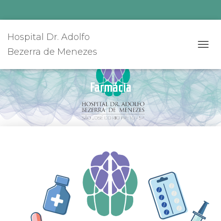
Hospital Dr. Adolfo
Bezerra de Menezes
A
L
T
E
Farmácia
R
N
A
R
N
A
V
E
G
A
Ç
Ã
O