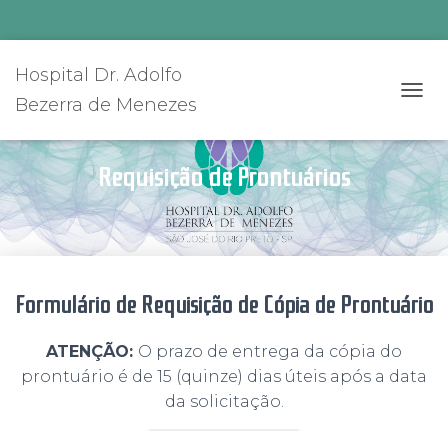
Hospital Dr. Adolfo
Bezerra de Menezes
A
L
T
E
Requisição de Prontuários
R
N
A
R
N
A
V
Formulário de Requisição de Cópia de Prontuário
E
G
ATENÇÃO:
O prazo de entrega da cópia do
A
Ç
prontuário é de 15 (quinze) dias úteis após a data
Ã
da solicitação.
O