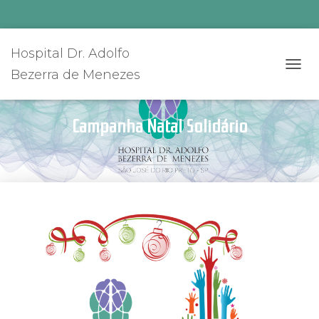
Hospital Dr. Adolfo
Bezerra de Menezes
A
L
T
E
Campanha Natal Solidário
R
N
A
R
N
A
V
E
G
A
Ç
Ã
O