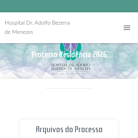
Hospital Dr. Adolfo Bezerra
de Menezes
A
L
T
E
Processo Residência 2026
R
N
A
R
N
A
V
E
G
A
Ç
Ã
O
Arquivos do Processo